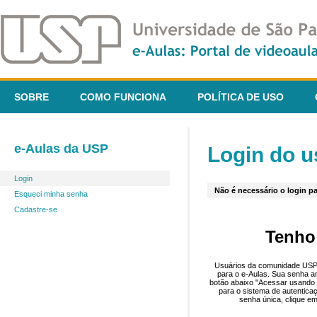
SOBRE
COMO FUNCIONA
POLÍTICA DE USO
e-Aulas da USP
Login do u
Login
Não é necessário o login pa
Esqueci minha senha
Cadastre-se
Tenho
Usuários da comunidade USP 
para o e-Aulas. Sua senha an
botão abaixo "Acessar usando 
para o sistema de autentica
senha única, clique em