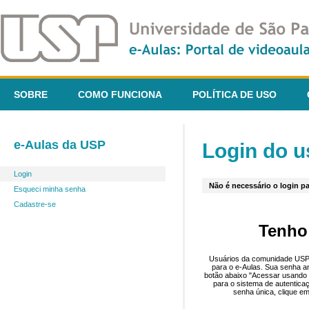
SOBRE
COMO FUNCIONA
POLÍTICA DE USO
e-Aulas da USP
Login do u
Login
Não é necessário o login pa
Esqueci minha senha
Cadastre-se
Tenho
Usuários da comunidade USP 
para o e-Aulas. Sua senha an
botão abaixo "Acessar usando 
para o sistema de autentica
senha única, clique em