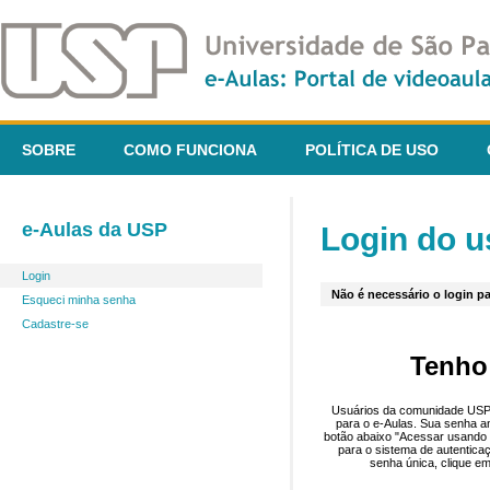
SOBRE
COMO FUNCIONA
POLÍTICA DE USO
e-Aulas da USP
Login do u
Login
Não é necessário o login pa
Esqueci minha senha
Cadastre-se
Tenho
Usuários da comunidade USP 
para o e-Aulas. Sua senha an
botão abaixo "Acessar usando 
para o sistema de autentica
senha única, clique em