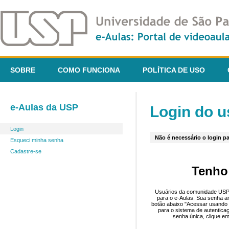
SOBRE
COMO FUNCIONA
POLÍTICA DE USO
e-Aulas da USP
Login do u
Login
Não é necessário o login pa
Esqueci minha senha
Cadastre-se
Tenho
Usuários da comunidade USP 
para o e-Aulas. Sua senha an
botão abaixo "Acessar usando 
para o sistema de autentica
senha única, clique em