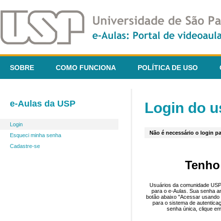
SOBRE
COMO FUNCIONA
POLÍTICA DE USO
e-Aulas da USP
Login do u
Login
Não é necessário o login pa
Esqueci minha senha
Cadastre-se
Tenho
Usuários da comunidade USP 
para o e-Aulas. Sua senha an
botão abaixo "Acessar usando 
para o sistema de autentica
senha única, clique em