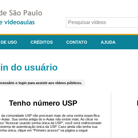
 DE USO
CRÉDITOS
CONTATO
AJUDA
in do usuário
cessário o login para assistir aos vídeos públicos.
Tenho número USP
 da comunidade USP não precisam mais de uma senha específica
e-Aulas. Sua senha antiga do e-Aulas não existe mais. Ao clicar no
ixo "Acessar usando senha única da USP", você será redirecionado
sistema de autenticação única da USP. Caso ainda não tenha sua
enha única, clique em "Primeiro acesso" na página a seguir.