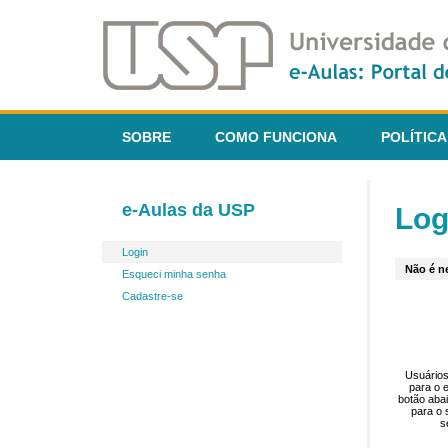
SOBRE
COMO FUNCIONA
POLÍTICA
e-Aulas da USP
Log
Login
Não é ne
Esqueci minha senha
Cadastre-se
Usuários
para o 
botão aba
para o 
s