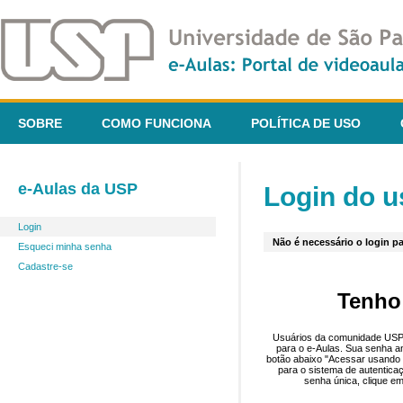
SOBRE
COMO FUNCIONA
POLÍTICA DE USO
e-Aulas da USP
Login do u
Login
Não é necessário o login pa
Esqueci minha senha
Cadastre-se
Tenho
Usuários da comunidade USP 
para o e-Aulas. Sua senha an
botão abaixo "Acessar usando 
para o sistema de autentica
senha única, clique em