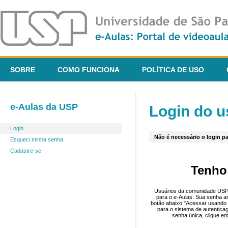
SOBRE
COMO FUNCIONA
POLÍTICA DE USO
e-Aulas da USP
Login do u
Login
Não é necessário o login pa
Esqueci minha senha
Cadastre-se
Tenho
Usuários da comunidade USP 
para o e-Aulas. Sua senha an
botão abaixo "Acessar usando 
para o sistema de autentica
senha única, clique em