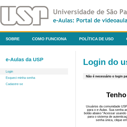
SOBRE
COMO FUNCIONA
POLÍTICA DE USO
e-Aulas da USP
Login do u
Login
Não é necessário o login pa
Esqueci minha senha
Cadastre-se
Tenho
Usuários da comunidade USP 
para o e-Aulas. Sua senha an
botão abaixo "Acessar usando 
para o sistema de autentica
senha única, clique em