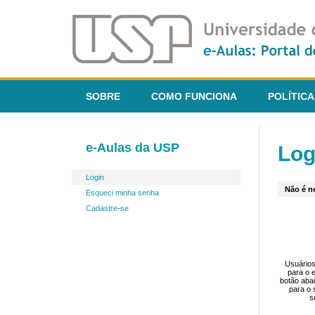
SOBRE
COMO FUNCIONA
POLÍTICA
e-Aulas da USP
Log
Login
Não é ne
Esqueci minha senha
Cadastre-se
Usuários
para o 
botão aba
para o 
s