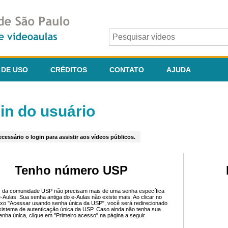
 DE USO
CRÉDITOS
CONTATO
AJUDA
in do usuário
cessário o login para assistir aos vídeos públicos.
Tenho número USP
 da comunidade USP não precisam mais de uma senha específica
e-Aulas. Sua senha antiga do e-Aulas não existe mais. Ao clicar no
ixo "Acessar usando senha única da USP", você será redirecionado
sistema de autenticação única da USP. Caso ainda não tenha sua
enha única, clique em "Primeiro acesso" na página a seguir.