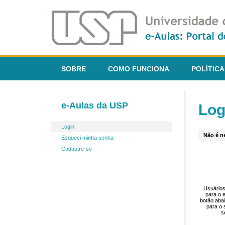
SOBRE
COMO FUNCIONA
POLÍTICA
e-Aulas da USP
Log
Login
Não é ne
Esqueci minha senha
Cadastre-se
Usuários
para o 
botão aba
para o 
s