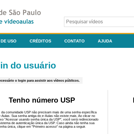
 DE USO
CRÉDITOS
CONTATO
AJUDA
in do usuário
cessário o login para assistir aos vídeos públicos.
Tenho número USP
 da comunidade USP não precisam mais de uma senha específica
e-Aulas. Sua senha antiga do e-Aulas não existe mais. Ao clicar no
ixo "Acessar usando senha única da USP", você será redirecionado
sistema de autenticação única da USP. Caso ainda não tenha sua
enha única, clique em "Primeiro acesso" na página a seguir.