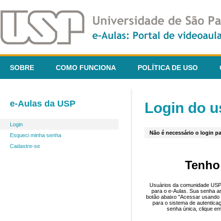
SOBRE
COMO FUNCIONA
POLÍTICA DE USO
e-Aulas da USP
Login do u
Login
Não é necessário o login pa
Esqueci minha senha
Cadastre-se
Tenho
Usuários da comunidade USP 
para o e-Aulas. Sua senha an
botão abaixo "Acessar usando 
para o sistema de autentica
senha única, clique em