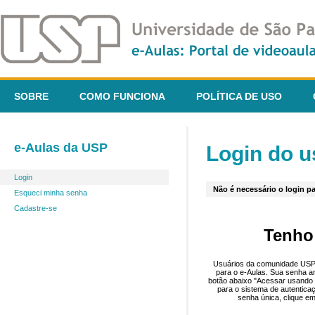
SOBRE
COMO FUNCIONA
POLÍTICA DE USO
e-Aulas da USP
Login do u
Login
Não é necessário o login pa
Esqueci minha senha
Cadastre-se
Tenho
Usuários da comunidade USP 
para o e-Aulas. Sua senha an
botão abaixo "Acessar usando 
para o sistema de autentica
senha única, clique em