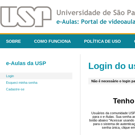
SOBRE
COMO FUNCIONA
POLÍTICA DE USO
e-Aulas da USP
Login do u
Login
Não é necessário o login pa
Esqueci minha senha
Cadastre-se
Tenho
Usuários da comunidade USP 
para o e-Aulas. Sua senha an
botão abaixo "Acessar usando 
para o sistema de autentica
senha única, clique em