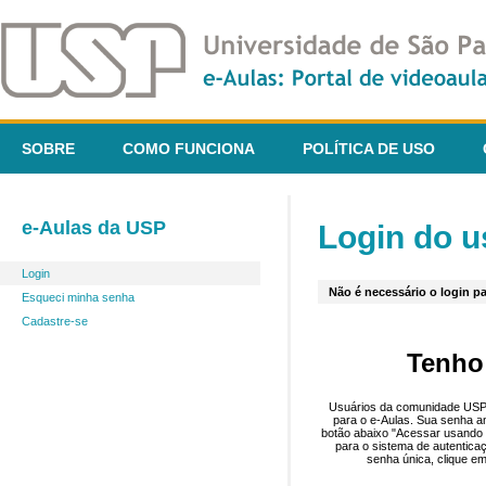
SOBRE
COMO FUNCIONA
POLÍTICA DE USO
e-Aulas da USP
Login do u
Login
Não é necessário o login pa
Esqueci minha senha
Cadastre-se
Tenho
Usuários da comunidade USP 
para o e-Aulas. Sua senha an
botão abaixo "Acessar usando 
para o sistema de autentica
senha única, clique em