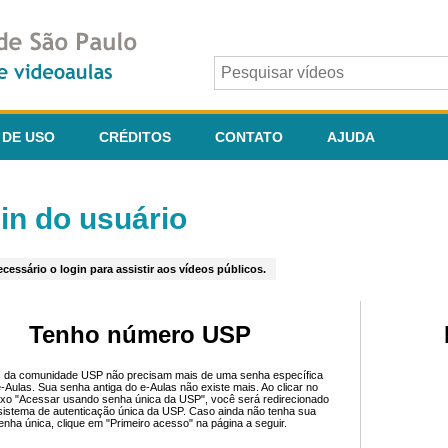
 DE USO
CRÉDITOS
CONTATO
AJUDA
in do usuário
cessário o login para assistir aos vídeos públicos.
Tenho número USP
 da comunidade USP não precisam mais de uma senha específica
e-Aulas. Sua senha antiga do e-Aulas não existe mais. Ao clicar no
ixo "Acessar usando senha única da USP", você será redirecionado
sistema de autenticação única da USP. Caso ainda não tenha sua
enha única, clique em "Primeiro acesso" na página a seguir.