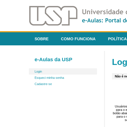
SOBRE
COMO FUNCIONA
POLÍTICA
e-Aulas da USP
Log
Login
Não é ne
Esqueci minha senha
Cadastre-se
Usuários
para o 
botão aba
para o 
s