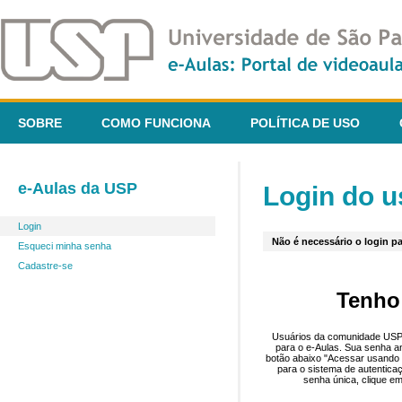
SOBRE
COMO FUNCIONA
POLÍTICA DE USO
e-Aulas da USP
Login do u
Login
Não é necessário o login pa
Esqueci minha senha
Cadastre-se
Tenho
Usuários da comunidade USP 
para o e-Aulas. Sua senha an
botão abaixo "Acessar usando 
para o sistema de autentica
senha única, clique em