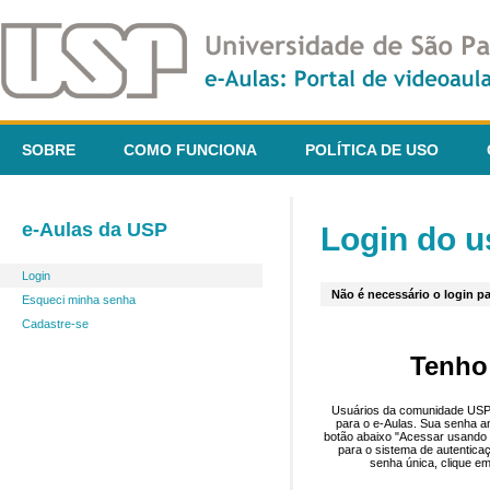
SOBRE
COMO FUNCIONA
POLÍTICA DE USO
e-Aulas da USP
Login do u
Login
Não é necessário o login pa
Esqueci minha senha
Cadastre-se
Tenho
Usuários da comunidade USP 
para o e-Aulas. Sua senha an
botão abaixo "Acessar usando 
para o sistema de autentica
senha única, clique em