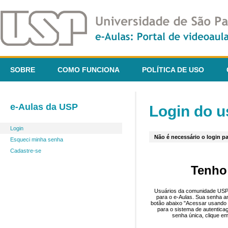
SOBRE
COMO FUNCIONA
POLÍTICA DE USO
e-Aulas da USP
Login do u
Login
Não é necessário o login pa
Esqueci minha senha
Cadastre-se
Tenho
Usuários da comunidade USP 
para o e-Aulas. Sua senha an
botão abaixo "Acessar usando 
para o sistema de autentica
senha única, clique em