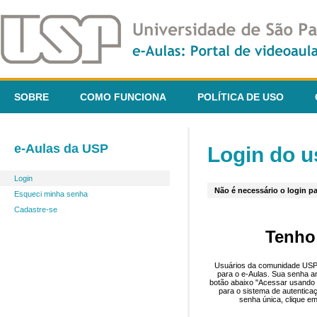
SOBRE
COMO FUNCIONA
POLÍTICA DE USO
e-Aulas da USP
Login do u
Login
Não é necessário o login pa
Esqueci minha senha
Cadastre-se
Tenho
Usuários da comunidade USP 
para o e-Aulas. Sua senha an
botão abaixo "Acessar usando 
para o sistema de autentica
senha única, clique em