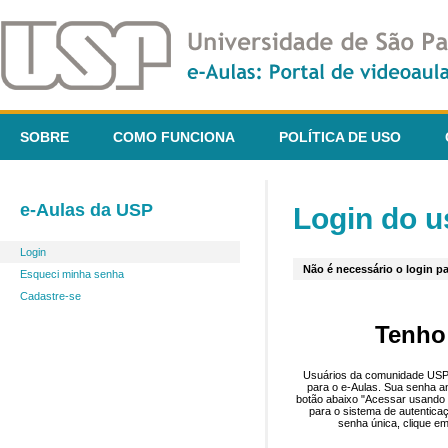
SOBRE
COMO FUNCIONA
POLÍTICA DE USO
e-Aulas da USP
Login do u
Login
Não é necessário o login pa
Esqueci minha senha
Cadastre-se
Tenho
Usuários da comunidade USP 
para o e-Aulas. Sua senha an
botão abaixo "Acessar usando 
para o sistema de autentica
senha única, clique em