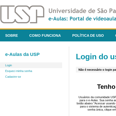
SOBRE
COMO FUNCIONA
POLÍTICA DE USO
e-Aulas da USP
Login do u
Login
Não é necessário o login pa
Esqueci minha senha
Cadastre-se
Tenho
Usuários da comunidade USP 
para o e-Aulas. Sua senha an
botão abaixo "Acessar usando 
para o sistema de autentica
senha única, clique em