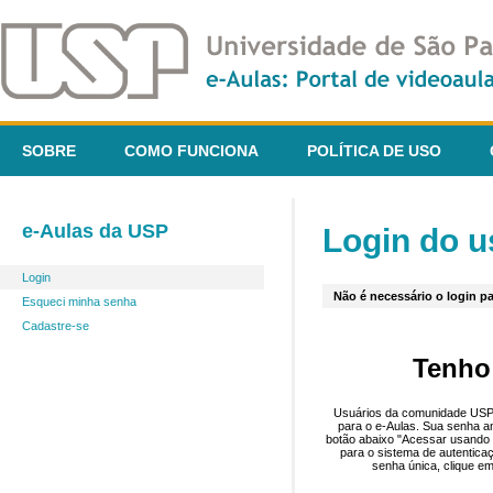
SOBRE
COMO FUNCIONA
POLÍTICA DE USO
e-Aulas da USP
Login do u
Login
Não é necessário o login pa
Esqueci minha senha
Cadastre-se
Tenho
Usuários da comunidade USP 
para o e-Aulas. Sua senha an
botão abaixo "Acessar usando 
para o sistema de autentica
senha única, clique em