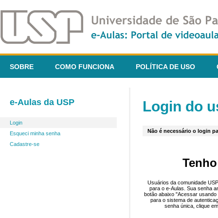
SOBRE
COMO FUNCIONA
POLÍTICA DE USO
e-Aulas da USP
Login do u
Login
Não é necessário o login pa
Esqueci minha senha
Cadastre-se
Tenho
Usuários da comunidade USP 
para o e-Aulas. Sua senha an
botão abaixo "Acessar usando 
para o sistema de autentica
senha única, clique em