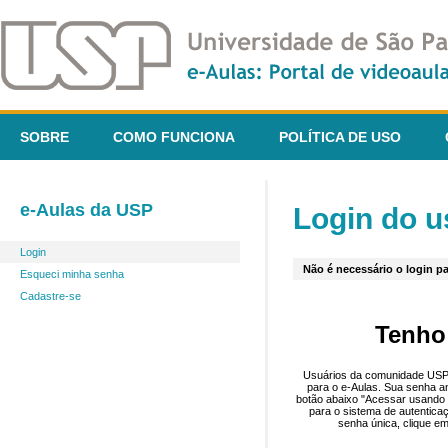
SOBRE
COMO FUNCIONA
POLÍTICA DE USO
e-Aulas da USP
Login do u
Login
Não é necessário o login pa
Esqueci minha senha
Cadastre-se
Tenho
Usuários da comunidade USP 
para o e-Aulas. Sua senha an
botão abaixo "Acessar usando 
para o sistema de autentica
senha única, clique em