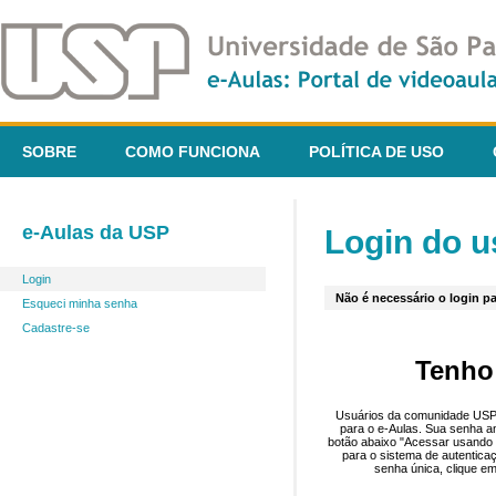
SOBRE
COMO FUNCIONA
POLÍTICA DE USO
e-Aulas da USP
Login do u
Login
Não é necessário o login pa
Esqueci minha senha
Cadastre-se
Tenho
Usuários da comunidade USP 
para o e-Aulas. Sua senha an
botão abaixo "Acessar usando 
para o sistema de autentica
senha única, clique em