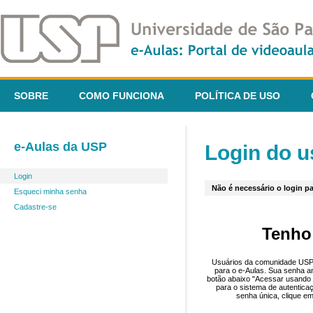
SOBRE
COMO FUNCIONA
POLÍTICA DE USO
e-Aulas da USP
Login do u
Login
Não é necessário o login pa
Esqueci minha senha
Cadastre-se
Tenho
Usuários da comunidade USP 
para o e-Aulas. Sua senha an
botão abaixo "Acessar usando 
para o sistema de autentica
senha única, clique em