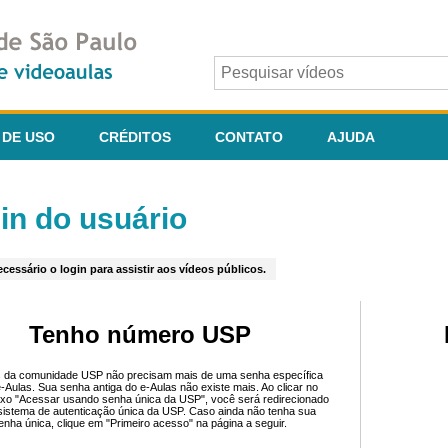
 DE USO
CRÉDITOS
CONTATO
AJUDA
in do usuário
cessário o login para assistir aos vídeos públicos.
Tenho número USP
 da comunidade USP não precisam mais de uma senha específica
e-Aulas. Sua senha antiga do e-Aulas não existe mais. Ao clicar no
ixo "Acessar usando senha única da USP", você será redirecionado
sistema de autenticação única da USP. Caso ainda não tenha sua
enha única, clique em "Primeiro acesso" na página a seguir.