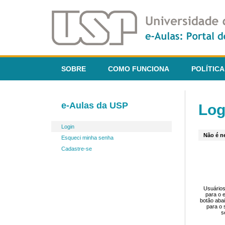
SOBRE
COMO FUNCIONA
POLÍTICA
e-Aulas da USP
Log
Login
Não é ne
Esqueci minha senha
Cadastre-se
Usuários
para o 
botão aba
para o 
s