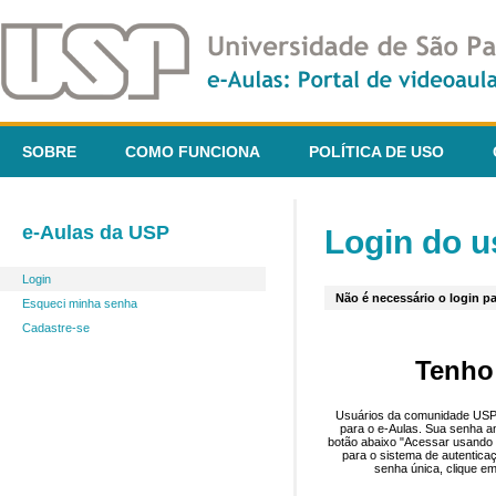
SOBRE
COMO FUNCIONA
POLÍTICA DE USO
e-Aulas da USP
Login do u
Login
Não é necessário o login pa
Esqueci minha senha
Cadastre-se
Tenho
Usuários da comunidade USP 
para o e-Aulas. Sua senha an
botão abaixo "Acessar usando 
para o sistema de autentica
senha única, clique em