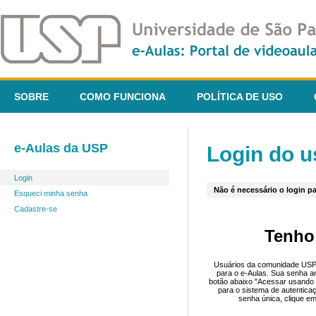
SOBRE
COMO FUNCIONA
POLÍTICA DE USO
e-Aulas da USP
Login do u
Login
Não é necessário o login pa
Esqueci minha senha
Cadastre-se
Tenho
Usuários da comunidade USP 
para o e-Aulas. Sua senha an
botão abaixo "Acessar usando 
para o sistema de autentica
senha única, clique em