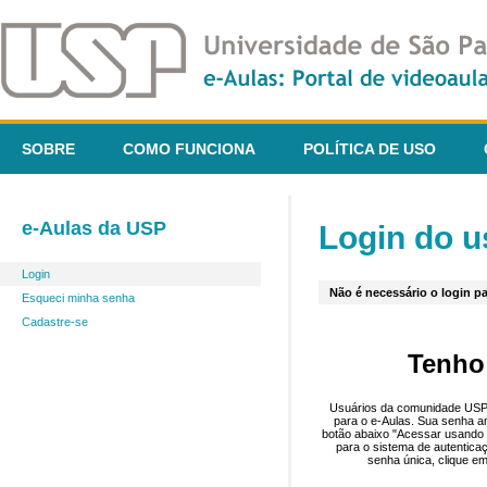
SOBRE
COMO FUNCIONA
POLÍTICA DE USO
e-Aulas da USP
Login do u
Login
Não é necessário o login pa
Esqueci minha senha
Cadastre-se
Tenho
Usuários da comunidade USP 
para o e-Aulas. Sua senha an
botão abaixo "Acessar usando 
para o sistema de autentica
senha única, clique em