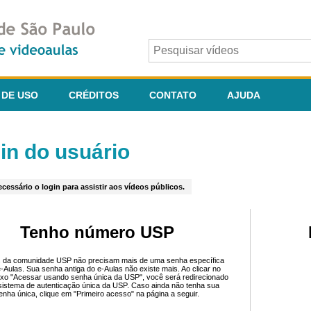
 DE USO
CRÉDITOS
CONTATO
AJUDA
in do usuário
cessário o login para assistir aos vídeos públicos.
Tenho número USP
 da comunidade USP não precisam mais de uma senha específica
e-Aulas. Sua senha antiga do e-Aulas não existe mais. Ao clicar no
ixo "Acessar usando senha única da USP", você será redirecionado
sistema de autenticação única da USP. Caso ainda não tenha sua
enha única, clique em "Primeiro acesso" na página a seguir.