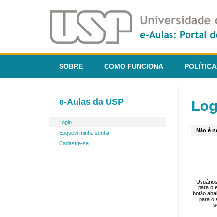
SOBRE
COMO FUNCIONA
POLÍTICA
e-Aulas da USP
Log
Login
Não é ne
Esqueci minha senha
Cadastre-se
Usuários
para o 
botão aba
para o 
s