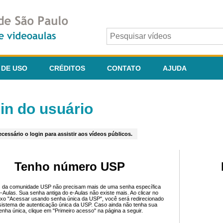
 DE USO
CRÉDITOS
CONTATO
AJUDA
in do usuário
cessário o login para assistir aos vídeos públicos.
Tenho número USP
 da comunidade USP não precisam mais de uma senha específica
e-Aulas. Sua senha antiga do e-Aulas não existe mais. Ao clicar no
ixo "Acessar usando senha única da USP", você será redirecionado
sistema de autenticação única da USP. Caso ainda não tenha sua
enha única, clique em "Primeiro acesso" na página a seguir.