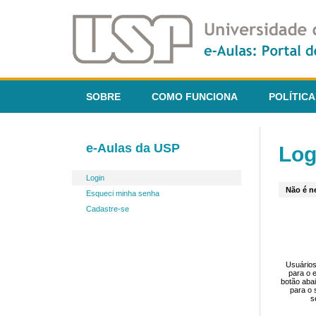
SOBRE
COMO FUNCIONA
POLÍTICA
e-Aulas da USP
Log
Login
Não é ne
Esqueci minha senha
Cadastre-se
Usuários
para o 
botão aba
para o 
s