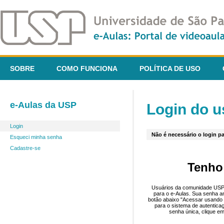
SOBRE
COMO FUNCIONA
POLÍTICA DE USO
e-Aulas da USP
Login do u
Login
Não é necessário o login pa
Esqueci minha senha
Cadastre-se
Tenho
Usuários da comunidade USP 
para o e-Aulas. Sua senha an
botão abaixo "Acessar usando 
para o sistema de autentica
senha única, clique em