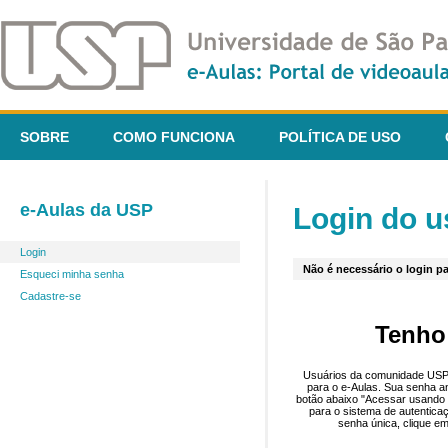
SOBRE
COMO FUNCIONA
POLÍTICA DE USO
e-Aulas da USP
Login do u
Login
Não é necessário o login pa
Esqueci minha senha
Cadastre-se
Tenho
Usuários da comunidade USP 
para o e-Aulas. Sua senha an
botão abaixo "Acessar usando 
para o sistema de autentica
senha única, clique em