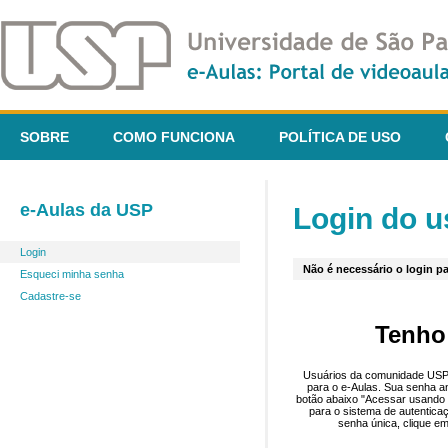
SOBRE
COMO FUNCIONA
POLÍTICA DE USO
e-Aulas da USP
Login do u
Login
Não é necessário o login pa
Esqueci minha senha
Cadastre-se
Tenho
Usuários da comunidade USP 
para o e-Aulas. Sua senha an
botão abaixo "Acessar usando 
para o sistema de autentica
senha única, clique em