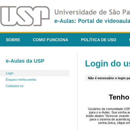
SOBRE
COMO FUNCIONA
POLÍTICA DE USO
e-Aulas da USP
Login do u
Login
Não é necessário o login pa
Esqueci minha senha
Cadastre-se
Tenho
Usuários da comunidade USP 
para o e-Aulas. Sua senha an
botão abaixo "Acessar usando 
para o sistema de autentica
senha única, clique em