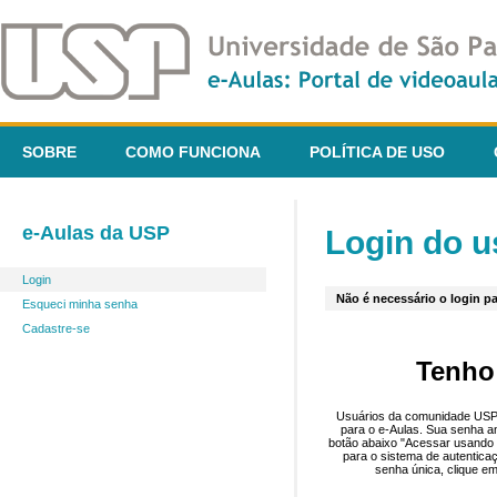
SOBRE
COMO FUNCIONA
POLÍTICA DE USO
e-Aulas da USP
Login do u
Login
Não é necessário o login pa
Esqueci minha senha
Cadastre-se
Tenho
Usuários da comunidade USP 
para o e-Aulas. Sua senha an
botão abaixo "Acessar usando 
para o sistema de autentica
senha única, clique em