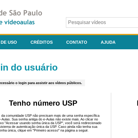
 DE USO
CRÉDITOS
CONTATO
AJUDA
in do usuário
cessário o login para assistir aos vídeos públicos.
Tenho número USP
 da comunidade USP não precisam mais de uma senha específica
e-Aulas. Sua senha antiga do e-Aulas não existe mais. Ao clicar no
ixo "Acessar usando senha única da USP", você será redirecionado
sistema de autenticação única da USP. Caso ainda não tenha sua
enha única, clique em "Primeiro acesso" na página a seguir.