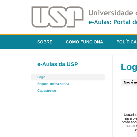
SOBRE
COMO FUNCIONA
POLÍTICA
e-Aulas da USP
Log
Login
Não é ne
Esqueci minha senha
Cadastre-se
Usuários
para o 
botão aba
para o 
s