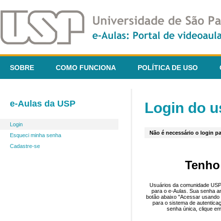
SOBRE
COMO FUNCIONA
POLÍTICA DE USO
e-Aulas da USP
Login do u
Login
Não é necessário o login pa
Esqueci minha senha
Cadastre-se
Tenho
Usuários da comunidade USP 
para o e-Aulas. Sua senha an
botão abaixo "Acessar usando 
para o sistema de autentica
senha única, clique em