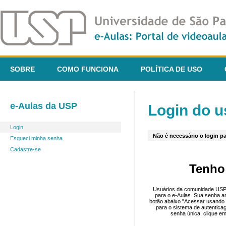
SOBRE
COMO FUNCIONA
POLÍTICA DE USO
e-Aulas da USP
Login do u
Login
Não é necessário o login pa
Esqueci minha senha
Cadastre-se
Tenho
Usuários da comunidade USP 
para o e-Aulas. Sua senha an
botão abaixo "Acessar usando 
para o sistema de autentica
senha única, clique em