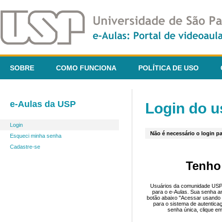
SOBRE
COMO FUNCIONA
POLÍTICA DE USO
e-Aulas da USP
Login do u
Login
Não é necessário o login pa
Esqueci minha senha
Cadastre-se
Tenho
Usuários da comunidade USP 
para o e-Aulas. Sua senha an
botão abaixo "Acessar usando 
para o sistema de autentica
senha única, clique em