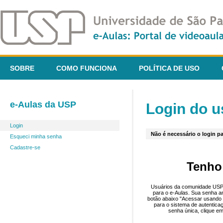
SOBRE
COMO FUNCIONA
POLÍTICA DE USO
e-Aulas da USP
Login do u
Login
Não é necessário o login pa
Esqueci minha senha
Cadastre-se
Tenho
Usuários da comunidade USP 
para o e-Aulas. Sua senha an
botão abaixo "Acessar usando 
para o sistema de autentica
senha única, clique em