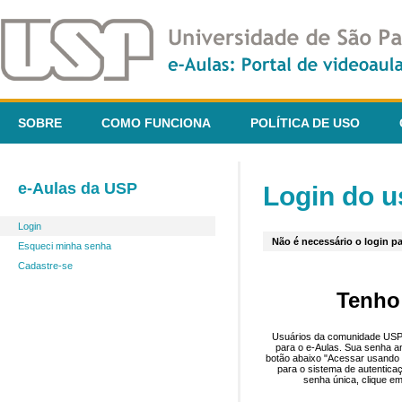
SOBRE
COMO FUNCIONA
POLÍTICA DE USO
e-Aulas da USP
Login do u
Login
Não é necessário o login pa
Esqueci minha senha
Cadastre-se
Tenho
Usuários da comunidade USP 
para o e-Aulas. Sua senha an
botão abaixo "Acessar usando 
para o sistema de autentica
senha única, clique em