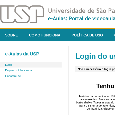
SOBRE
COMO FUNCIONA
POLÍTICA DE USO
e-Aulas da USP
Login do u
Login
Não é necessário o login pa
Esqueci minha senha
Cadastre-se
Tenho
Usuários da comunidade USP 
para o e-Aulas. Sua senha an
botão abaixo "Acessar usando 
para o sistema de autentica
senha única, clique em