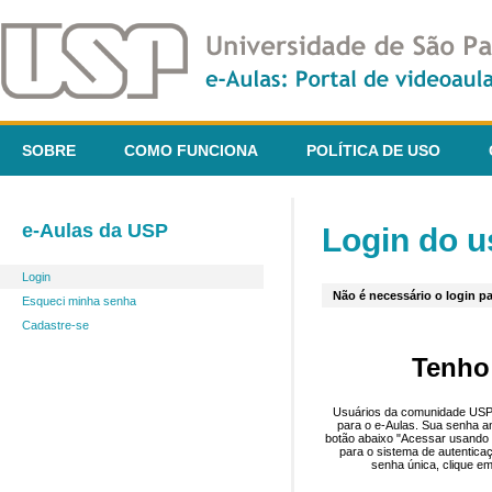
SOBRE
COMO FUNCIONA
POLÍTICA DE USO
e-Aulas da USP
Login do u
Login
Não é necessário o login pa
Esqueci minha senha
Cadastre-se
Tenho
Usuários da comunidade USP 
para o e-Aulas. Sua senha an
botão abaixo "Acessar usando 
para o sistema de autentica
senha única, clique em