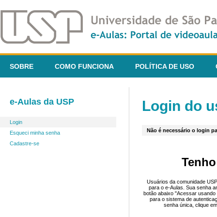
SOBRE
COMO FUNCIONA
POLÍTICA DE USO
e-Aulas da USP
Login do u
Login
Não é necessário o login pa
Esqueci minha senha
Cadastre-se
Tenho
Usuários da comunidade USP 
para o e-Aulas. Sua senha an
botão abaixo "Acessar usando 
para o sistema de autentica
senha única, clique em