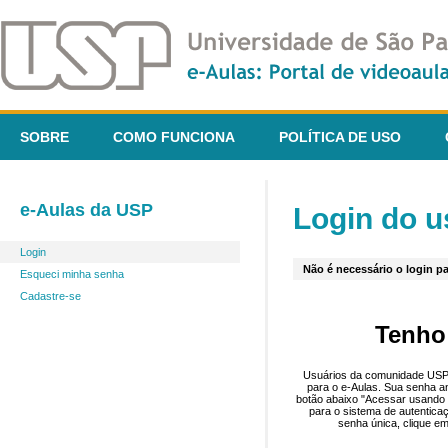
SOBRE
COMO FUNCIONA
POLÍTICA DE USO
e-Aulas da USP
Login do u
Login
Não é necessário o login pa
Esqueci minha senha
Cadastre-se
Tenho
Usuários da comunidade USP 
para o e-Aulas. Sua senha an
botão abaixo "Acessar usando 
para o sistema de autentica
senha única, clique em