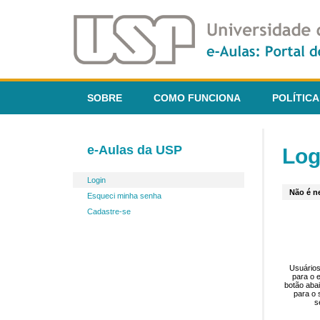
SOBRE
COMO FUNCIONA
POLÍTICA
e-Aulas da USP
Log
Login
Não é ne
Esqueci minha senha
Cadastre-se
Usuários
para o 
botão aba
para o 
s