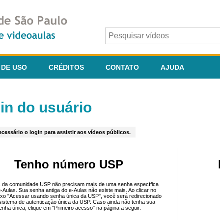
 DE USO
CRÉDITOS
CONTATO
AJUDA
in do usuário
cessário o login para assistir aos vídeos públicos.
Tenho número USP
 da comunidade USP não precisam mais de uma senha específica
e-Aulas. Sua senha antiga do e-Aulas não existe mais. Ao clicar no
ixo "Acessar usando senha única da USP", você será redirecionado
sistema de autenticação única da USP. Caso ainda não tenha sua
enha única, clique em "Primeiro acesso" na página a seguir.