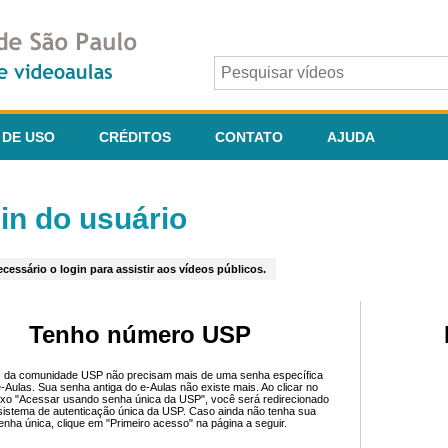
 DE USO
CRÉDITOS
CONTATO
AJUDA
in do usuário
cessário o login para assistir aos vídeos públicos.
Tenho número USP
 da comunidade USP não precisam mais de uma senha específica
e-Aulas. Sua senha antiga do e-Aulas não existe mais. Ao clicar no
ixo "Acessar usando senha única da USP", você será redirecionado
sistema de autenticação única da USP. Caso ainda não tenha sua
enha única, clique em "Primeiro acesso" na página a seguir.