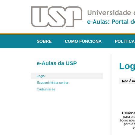
SOBRE
COMO FUNCIONA
POLÍTICA
e-Aulas da USP
Log
Login
Não é ne
Esqueci minha senha
Cadastre-se
Usuários
para o 
botão aba
para o 
s